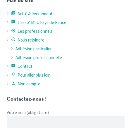
Plan du site
library_books
Actu’ & événements
textsms
L’asso’ MLC Pays de Rance
my_location
Les professionnels
sentiment_very_satisfied
Nous rejoindre
Adhésion particulier
Adhésion professionnelle
email
Contact
lightbulb_outline
Pour aller plus loin
person
Mon compte
Contactez-nous !
Votre nom (obligatoire)