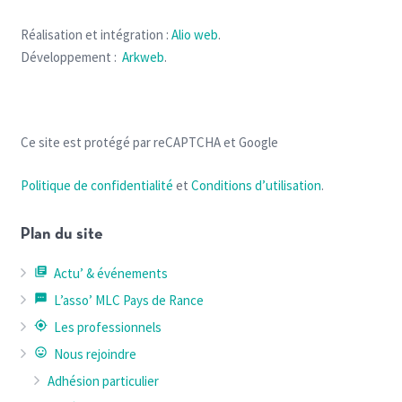
Réalisation et intégration :
Alio web
.
Développement :
Arkweb
.
Ce site est protégé par reCAPTCHA et Google
Politique de confidentialité
et
Conditions d’utilisation
.
Plan du site
library_books
Actu’ & événements
textsms
L’asso’ MLC Pays de Rance
my_location
Les professionnels
sentiment_very_satisfied
Nous rejoindre
Adhésion particulier